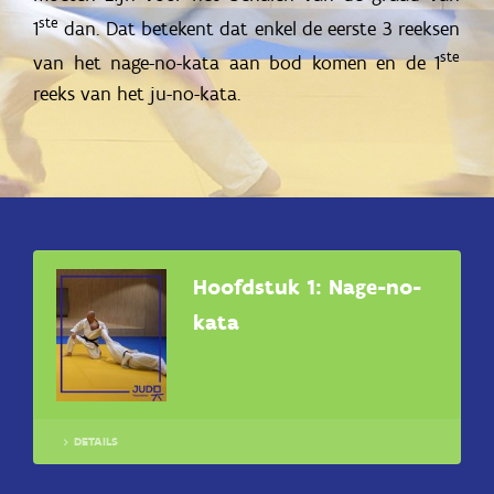
ste
1
dan. Dat betekent dat enkel de eerste 3 reeksen
ste
van het nage-no-kata aan bod komen en de 1
reeks van het ju-no-kata.
Hoofdstuk 1: Nage-no-
kata
DETAILS