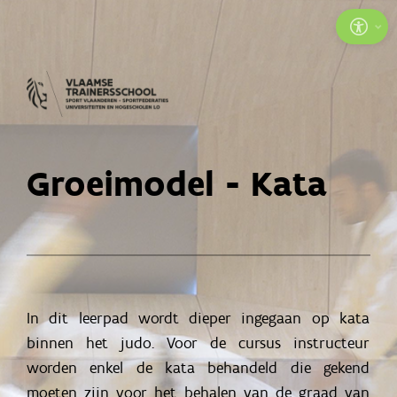
G
a
n
a
a
r
Groeimodel - Kata
I
n
h
o
u
In dit leerpad wordt dieper ingegaan op kata
d
binnen het judo. Voor de cursus instructeur
worden enkel de kata behandeld die gekend
moeten zijn voor het behalen van de graad van